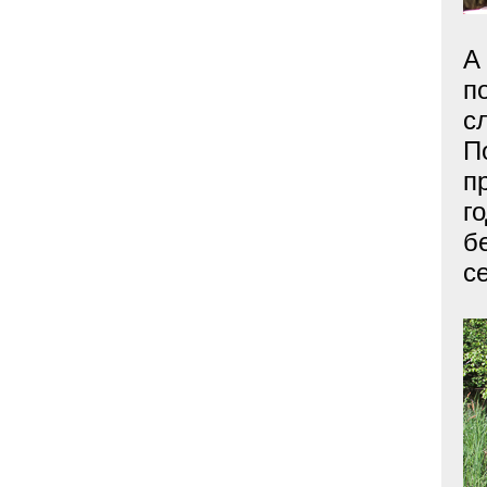
А
п
с
П
п
г
б
с