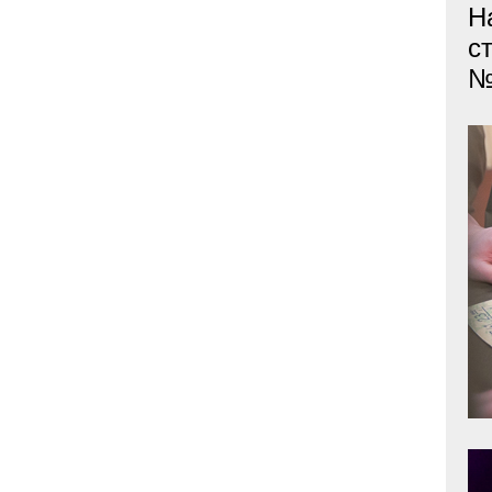
Н
с
№