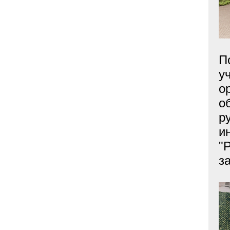
П
у
о
о
р
и
"
з