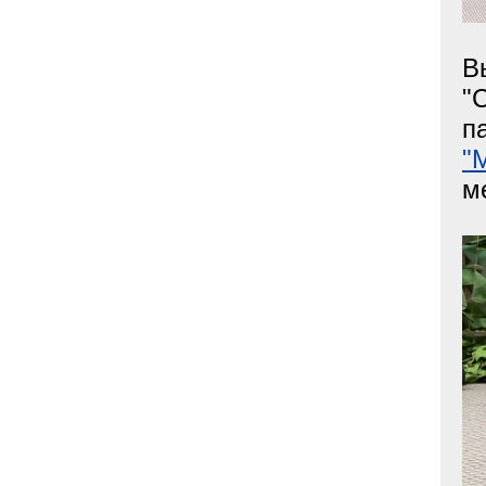
В
"
п
"
м