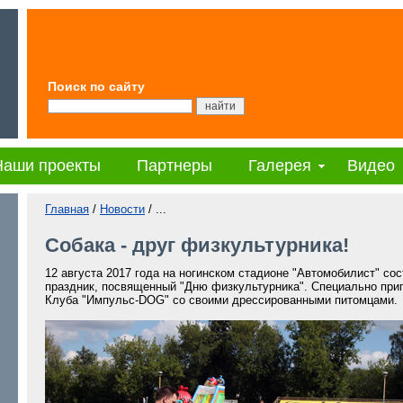
Поиск по сайту
Наши проекты
Партнеры
Галерея
Видео
Главная
/
Новости
/ ...
Собака - друг физкультурника!
12 августа 2017 года на ногинском стадионе "Автомобилист" с
праздник, посвященный "Дню физкультурника". Специально при
Клуба "Импульс-DOG" со своими дрессированными питомцами.