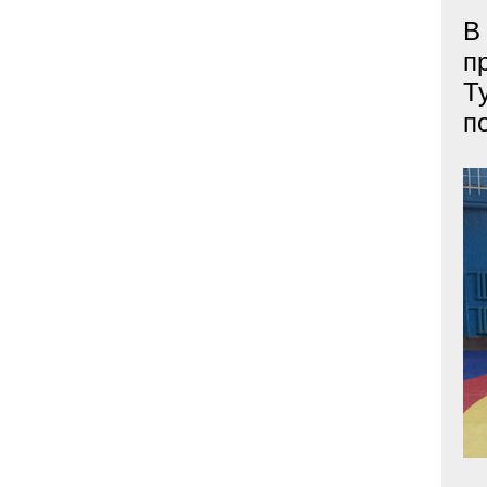
В
п
Т
п