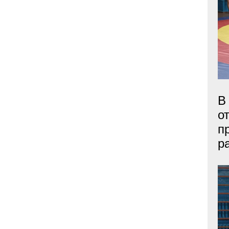
В
о
п
р