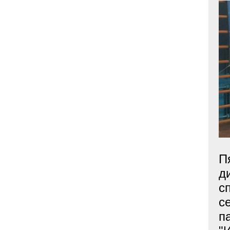
П
д
с
с
п