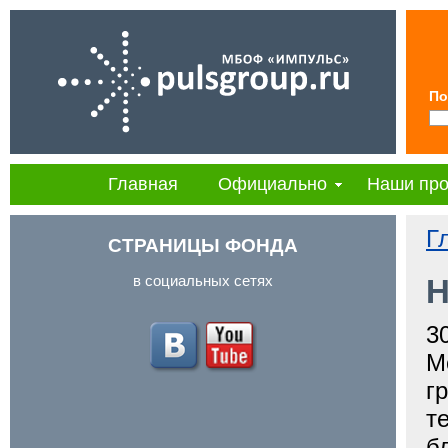
По
Главная
Официально
Наши про
Г
СТРАНИЦЫ ФОНДА
в социальных сетях
Н
3
М
г
т
б