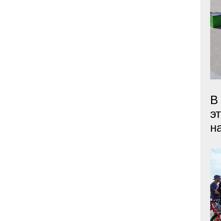
В
э
н