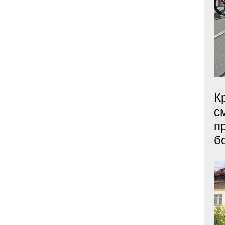
К
с
п
б