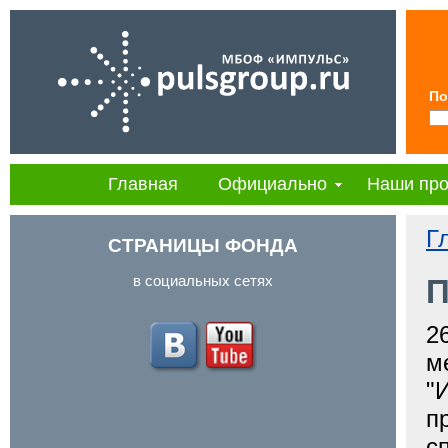
По
Главная
Официально
Наши про
Г
СТРАНИЦЫ ФОНДА
в социальных сетях
П
2
м
"
п
с