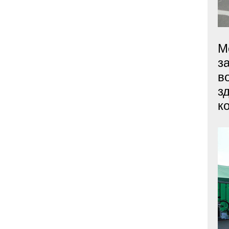
М
з
в
з
к