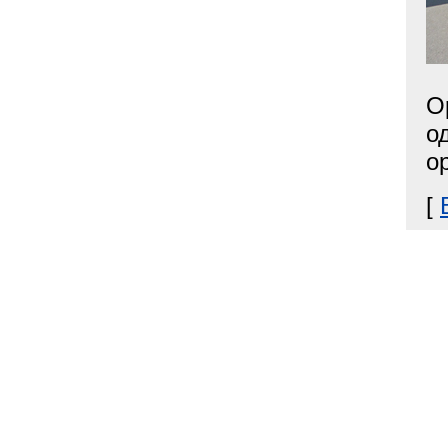
О
о
о
[