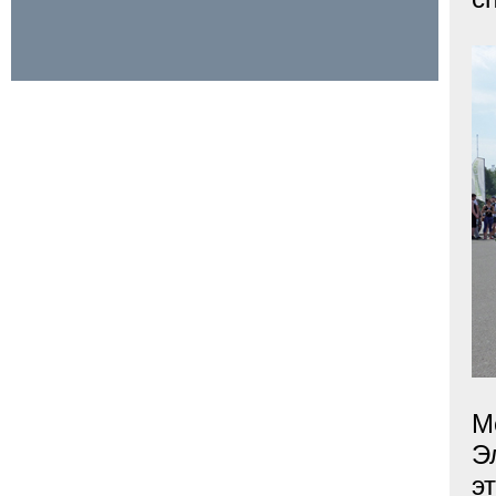
М
Э
э