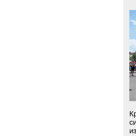
К
с
и