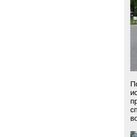
П
и
п
с
в