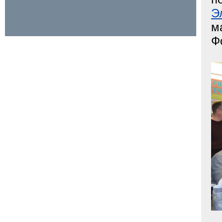
Э
м
Ф