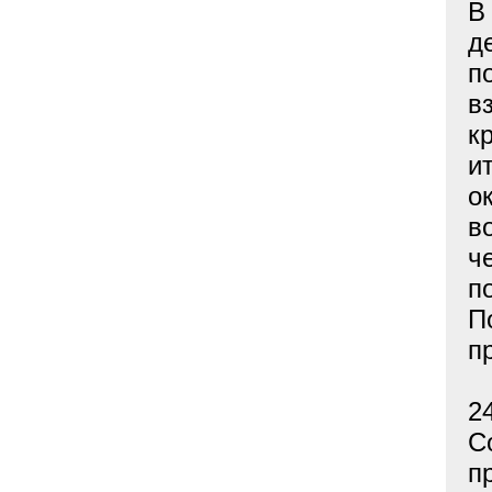
В
д
п
в
к
и
о
в
ч
п
П
п
2
С
п