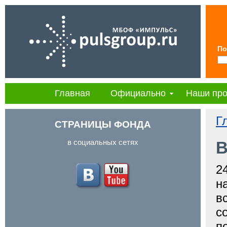
По
Главная
Официально
Наши про
Г
СТРАНИЦЫ ФОНДА
в социальных сетях
В
2
н
в
с
п