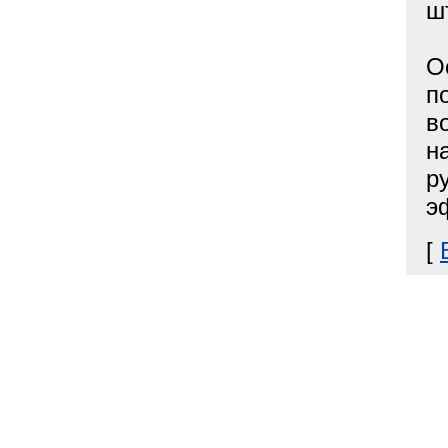
ш
О
п
в
н
р
э
[