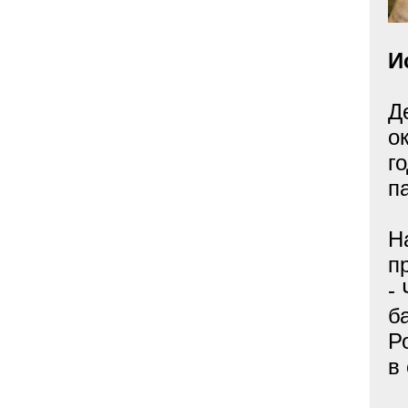
И
Д
о
г
п
Н
п
-
б
Р
в