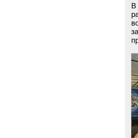
В
р
в
з
п