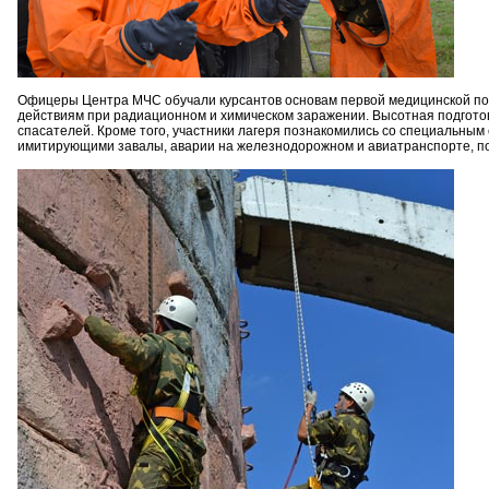
Офицеры Центра МЧС обучали курсантов основам первой медицинской по
действиям при радиационном и химическом заражении. Высотная подгото
спасателей. Кроме того, участники лагеря познакомились со специальны
имитирующими завалы, аварии на железнодорожном и авиатранспорте, по