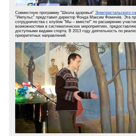
Совместную программу "Школа здоровья"
Электростальского го
"Импульс" представил директор Фонда Максим Фомичёв. Эта п
сотрудничества с клубом "Мы – вместе!" по расширению участ
возможностями в систематических мероприятиях, предоставляю
доступными видами спорта. В 2013 году деятельность по реали
приоритетных направлений.