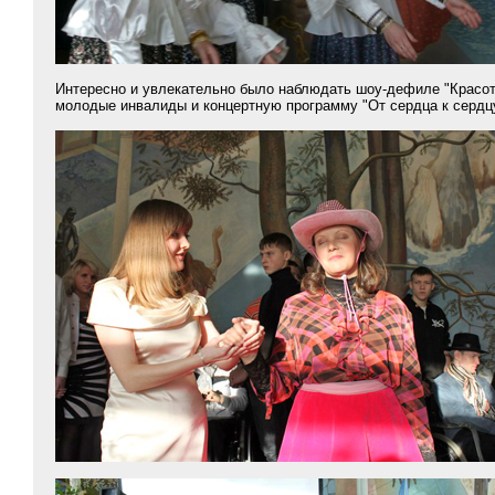
Интересно и увлекательно было наблюдать шоу-дефиле "Красот
молодые инвалиды и концертную программу "От сердца к сердц