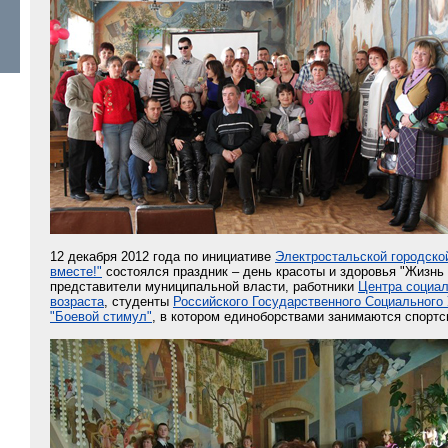
12 декабря 2012 года по инициативе
Электростальской городско
вместе!"
состоялся праздник – день красоты и здоровья "Жизнь 
представители муниципальной власти, работники
Центра социал
возраста
, студенты
Российского Государственного Социального
"Боевой стимул"
, в котором единоборствами занимаются спорт