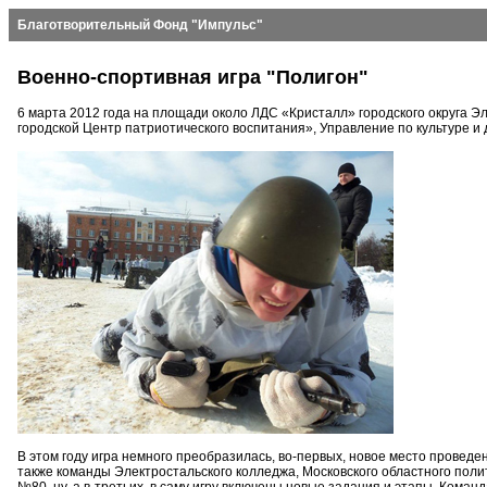
Благотворительный Фонд "Импульс"
Военно-спортивная игра "Полигон"
6 марта 2012 года на площади около ЛДС «Кристалл» городского округа 
городской Центр патриотического воспитания», Управление по культуре 
В этом году игра немного преобразилась, во-первых, новое место проведе
также команды Электростальского колледжа, Московского областного пол
№80, ну, а в-третьих, в саму игру включены новые задания и этапы. Кома