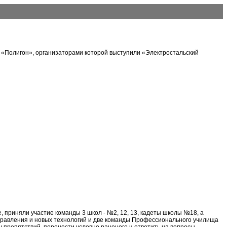
а «Полигон», организаторами которой выступили «Электростальский
, приняли участие команды 3 школ - №2, 12, 13, кадеты школы №18, а
управления и новых технологий и две команды Профессионального училища
у препятствий, перенести условно раненого и ответить на вопросы