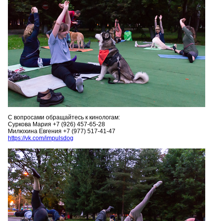
С вопросами обращайтесь к кинологам:
Суркова Мария +7 (926) 457-65-28
Милюхина Евгения +7 (977) 517-41-47
https://vk.com/impulsdog