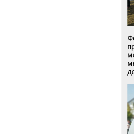
Ф
п
м
м
д