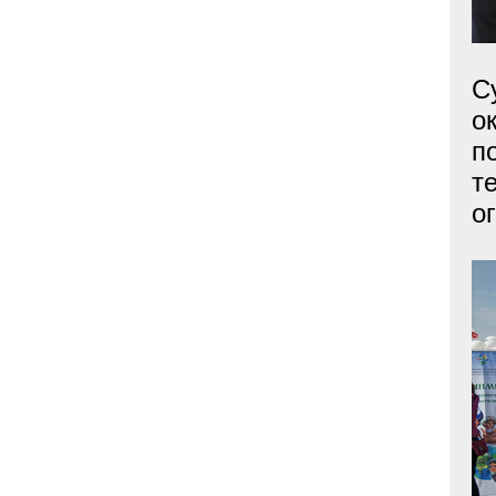
С
о
п
т
о