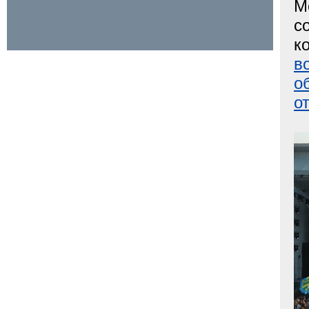
М
с
к
в
о
о