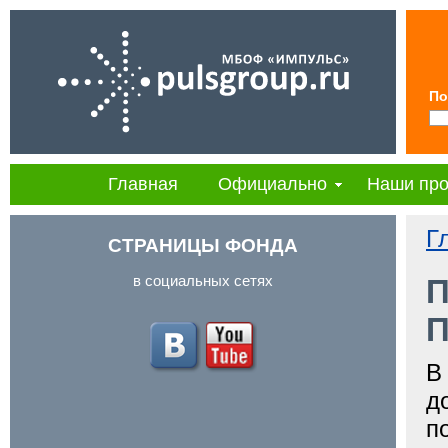
По
Главная
Официально
Наши про
Г
СТРАНИЦЫ ФОНДА
в социальных сетях
П
П
В
д
п