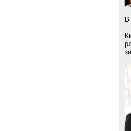
В
К
р
з