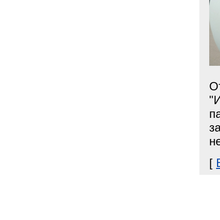
О
"
п
з
н
[