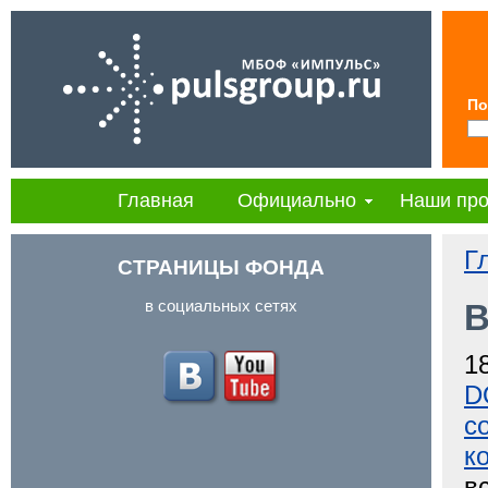
По
Главная
Официально
Наши про
Г
СТРАНИЦЫ ФОНДА
в социальных сетях
В
1
D
с
к
в