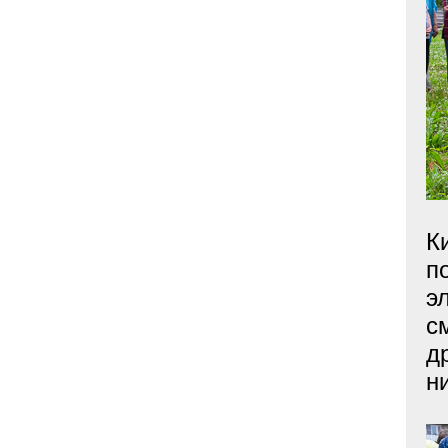
К
п
э
с
д
н