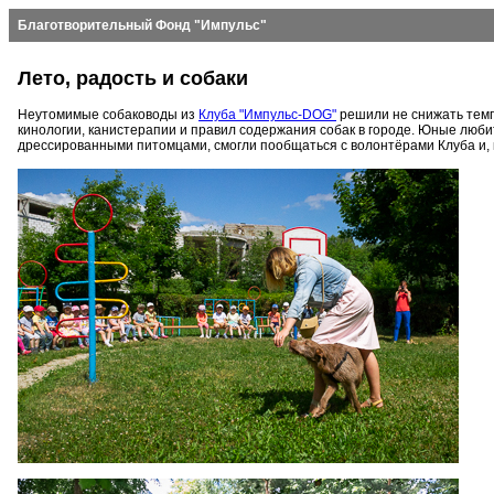
Благотворительный Фонд "Импульс"
Лето, радость и собаки
Неутомимые собаководы из
Клуба "Импульс-DOG"
решили не снижать темп 
кинологии, канистерапии и правил содержания собак в городе. Юные люб
дрессированными питомцами, смогли пообщаться с волонтёрами Клуба и, к