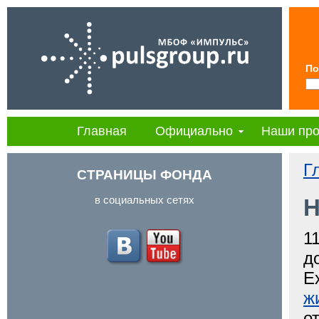
По
Главная
Официально
Наши про
Г
СТРАНИЦЫ ФОНДА
в социальных сетях
Н
1
д
E
ж
о