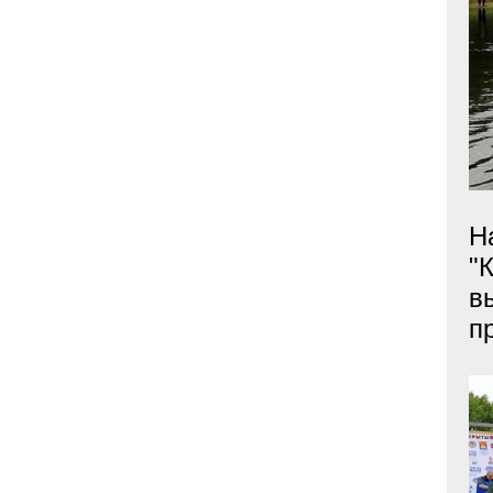
Н
"
в
п