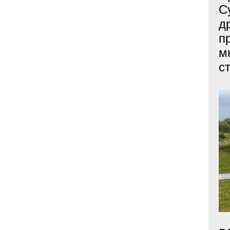
С
д
п
м
с