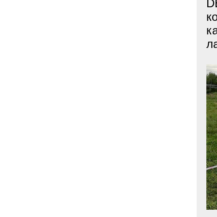
D
к
к
л