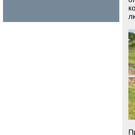
к
л
П