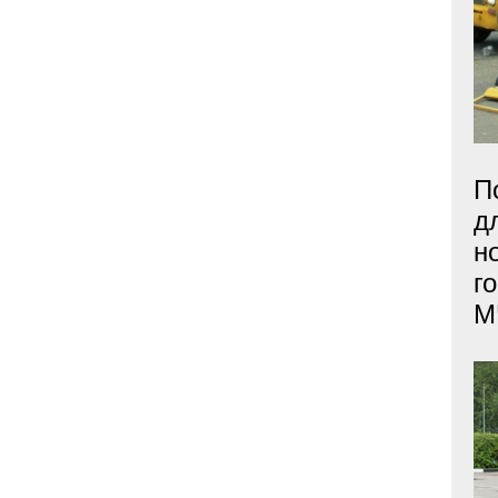
П
д
н
г
М