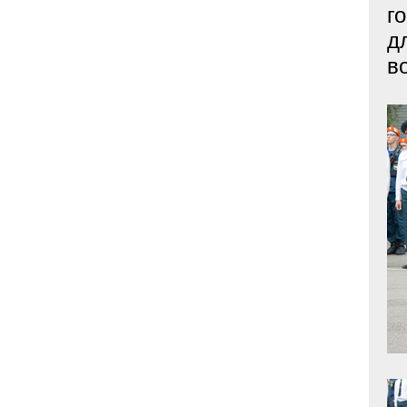
г
д
в