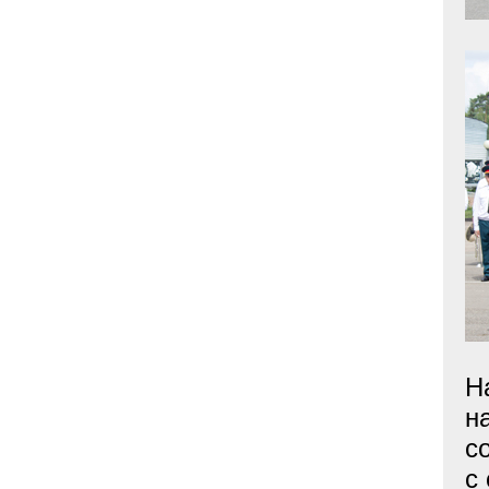
Н
н
с
с