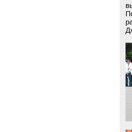
в
П
р
Д