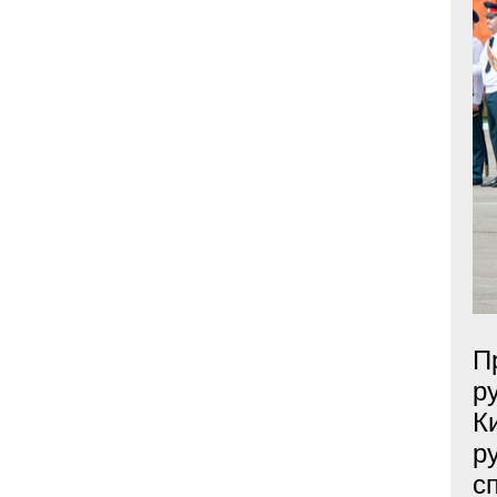
П
р
К
р
с