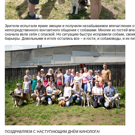
Зрители испытали яркие эмоции и получили незабываемое впечатление от 
непосредственного контактного общения с собаками. Многие из гостей впе
сначала вели себя с опаской. Но ситуацию быстро исправили собаки, св
барьеры. Довольными в итоге остались все – и гости, и собаководы, и их п
ПОЗДРАВЛЯЕМ С НАСТУПАЮЩИМ ДНЁМ КИНОЛОГА!