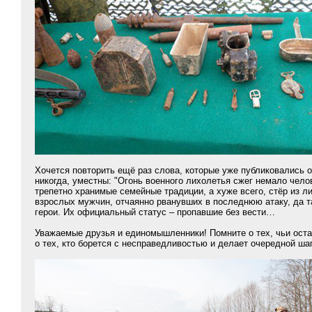
Хочется повторить ещё раз слова, которые уже публиковались о
никогда, уместны: "Огонь военного лихолетья сжег немало чело
трепетно хранимые семейные традиции, а хуже всего, стёр из л
взрослых мужчин, отчаянно рванувших в последнюю атаку, да т
герои. Их официальный статус – пропавшие без вести…
Уважаемые друзья и единомышленники! Помните о тех, чьи остан
о тех, кто борется с несправедливостью и делает очередной ша