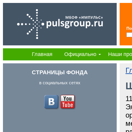
По
Главная
Официально
Наши про
Г
СТРАНИЦЫ ФОНДА
в социальных сетях
Ш
1
Э
о
м
р