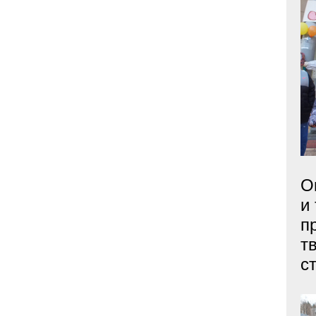
О
и
п
т
с