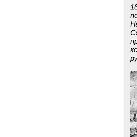
1
п
Н
С
п
к
р