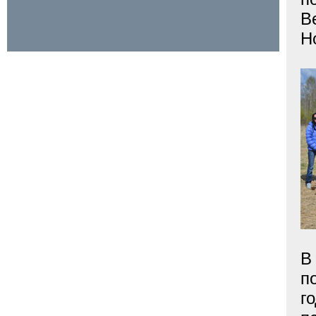
В
Н
В
п
г