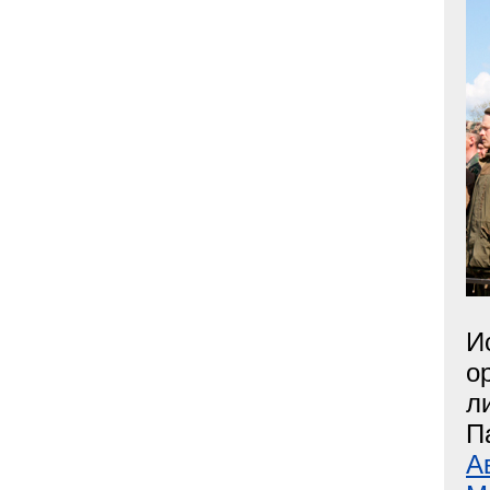
И
о
л
П
А