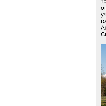
т
о
у
г
А
С