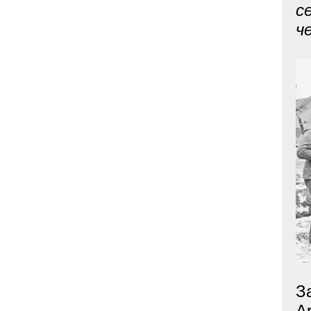
с
ч
З
А