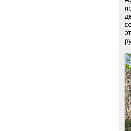
п
д
с
э
р