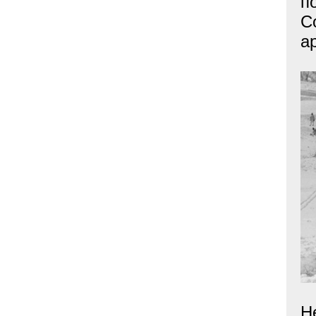
п
С
а
Н