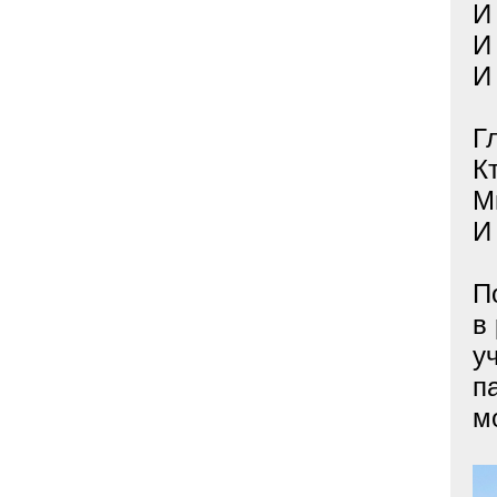
И
И
И
Г
К
М
И
П
в
у
п
м