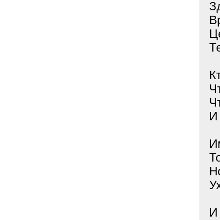
З
В
Ц
Т
К
Ч
Ч
И
И
Т
Н
У
И