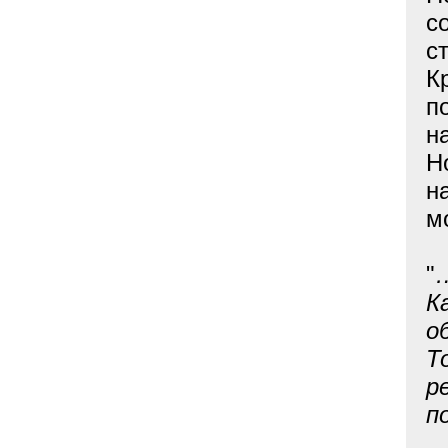
с
с
К
п
н
Н
н
м
"
…
К
о
Т
р
п