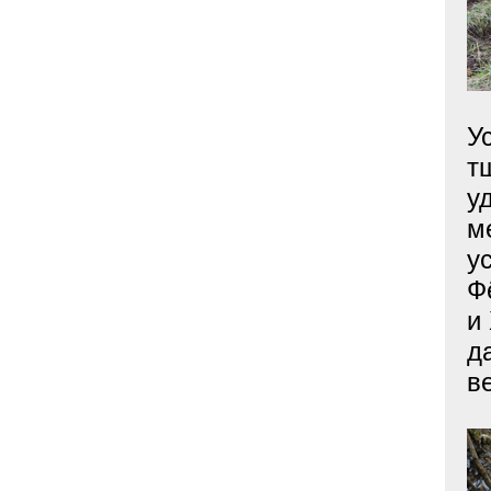
У
т
у
м
у
Ф
и
д
в