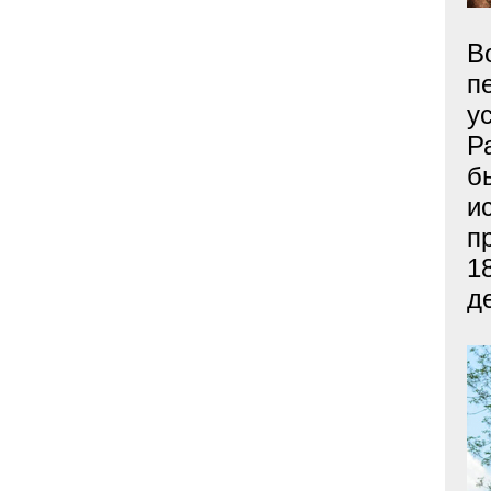
В
п
у
Р
б
и
п
1
д