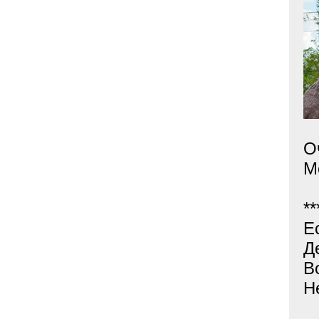
О
М
**
Е
Д
В
Н