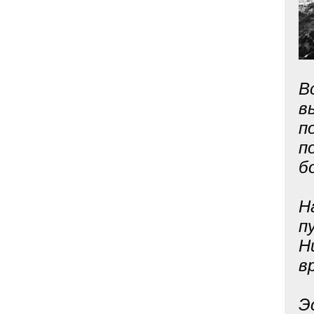
В
в
п
п
б
Н
п
Н
в
Э