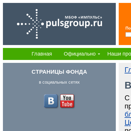
По
Главная
Официально
Наши про
Г
СТРАНИЦЫ ФОНДА
в социальных сетях
В
С
п
б
Ц
п